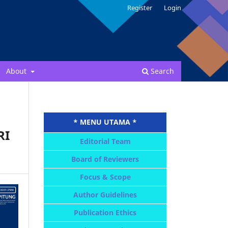
Register
Login
About
Search
* MENU UTAMA *
RI
Editorial Team
Board of Reviewers
Focus & Scope
Author Guidelines
Publication Ethics