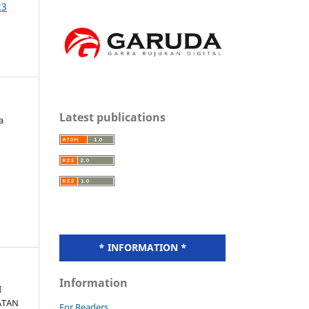
23
Latest publications
a
* INFORMATION *
Information
I
ATAN
For Readers