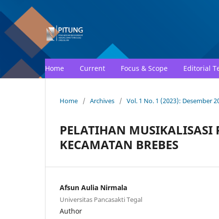
Home
Current
Focus & Scope
Editorial 
Home
/
Archives
/
Vol. 1 No. 1 (2023): Desember 2
PELATIHAN MUSIKALISASI P
KECAMATAN BREBES
Afsun Aulia Nirmala
Universitas Pancasakti Tegal
Author