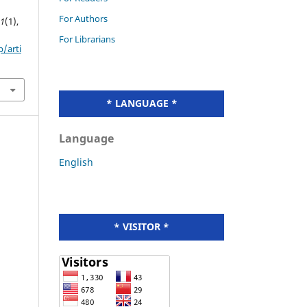
For Authors
,
1
(1),
For Librarians
p/arti
* LANGUAGE *
Language
English
* VISITOR *