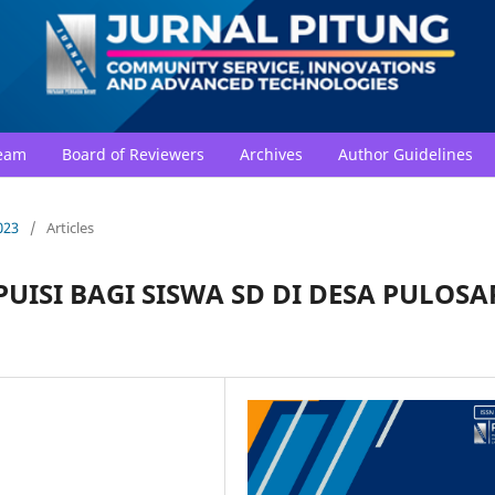
Team
Board of Reviewers
Archives
Author Guidelines
023
/
Articles
UISI BAGI SISWA SD DI DESA PULOSA